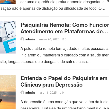
ser uma experiência profundamente desgastante. 
nsação não é apenas de distração ou dificuldade de foco. O…
Psiquiatria Remota: Como Funcio
Atendimento em Plataformas de
Teleconsulta
admin
janeiro 20, 2026
0
A psiquiatria remota tem ajudado muitas pessoas a
iniciarem ou manterem o cuidado com a saúde men
ânsito, longas esperas ou o desgaste de sair de casa…
Entenda o Papel do Psiquiatra em
Clínicas para Depressão
admin
maio 11, 2025
0
A depressão é uma condição que vai além da trist
passageira. Trata-se de um transtorno mental que a