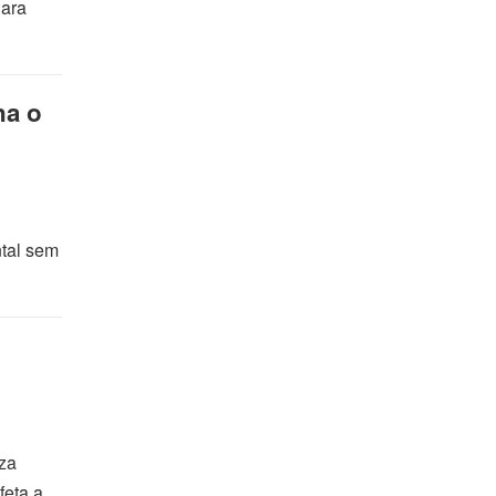
Para
na o
tal sem
eza
feta a