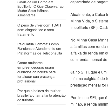
capacidade de pagam
Sinais de um Corpo em
Equilíbrio: O Que Observar ao
Mudar Seus Hábitos
Atualmente, a Caixa 
Alimentares
Minha Vida, o Sistem
O peso de viver com TDAH
Imobiliário (SFI). Ca
sem diagnóstico e sem
tratamento
No Minha Casa Minha 
Psiquiatria Remota: Como
a famílias com renda 
Funciona o Atendimento em
a faixa de renda em q
Plataformas de Teleconsulta
com renda mensal de 
Como mulheres
empreendedoras usam
cuidados de beleza para
Já no SFH, que é um 
fortalecer sua presença
mínima exigida é de t
profissional
prestação mensal for 
Por que a beleza da mulher
brasileira chama tanta atenção
Por fim, no SFI, que 
de turistas
milhão, a renda mínim