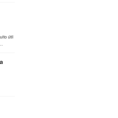
to útil
o…
a