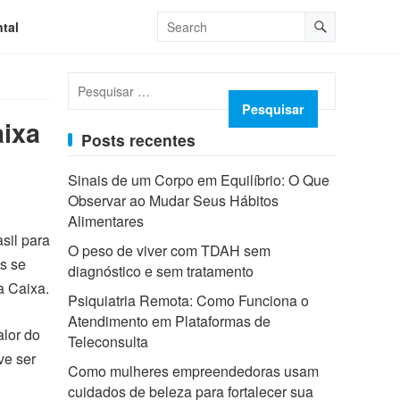
tal
Pesquisar
por:
aixa
Posts recentes
Sinais de um Corpo em Equilíbrio: O Que
Observar ao Mudar Seus Hábitos
Alimentares
sil para
O peso de viver com TDAH sem
os se
diagnóstico e sem tratamento
a Caixa.
Psiquiatria Remota: Como Funciona o
Atendimento em Plataformas de
alor do
Teleconsulta
ve ser
Como mulheres empreendedoras usam
cuidados de beleza para fortalecer sua