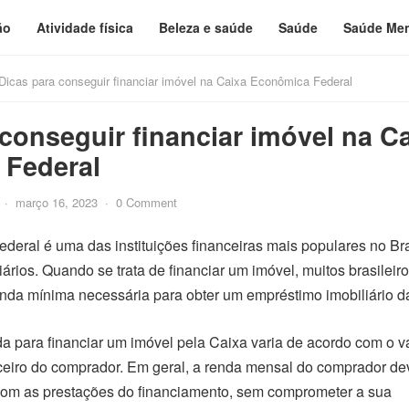
ão
Atividade física
Beleza e saúde
Saúde
Saúde Men
Dicas para conseguir financiar imóvel na Caixa Econômica Federal
conseguir financiar imóvel na C
 Federal
·
março 16, 2023
·
0 Comment
eral é uma das instituições financeiras mais populares no Bra
ários. Quando se trata de financiar um imóvel, muitos brasileir
nda mínima necessária para obter um empréstimo imobiliário d
a para financiar um imóvel pela Caixa varia de acordo com o v
anceiro do comprador. Em geral, a renda mensal do comprador de
 com as prestações do financiamento, sem comprometer a sua