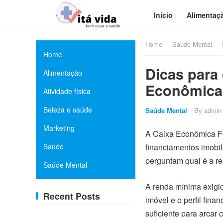
Início
Alimentaç
Home
Saúde Mental
Home
Dicas para 
Alimentação
Econômica
Atividade física
Beleza e saúde
Saúde Mental
By
admin
Marketing
A Caixa Econômica Fed
Saúde
financiamentos imobili
perguntam qual é a re
Saúde Mental
A renda mínima exigid
Recent Posts
imóvel e o perfil fin
suficiente para arcar