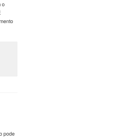
m o
É
amento
o pode