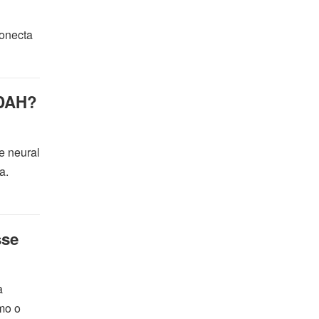
conecta
TDAH?
e neural
a.
sse
a
mo o