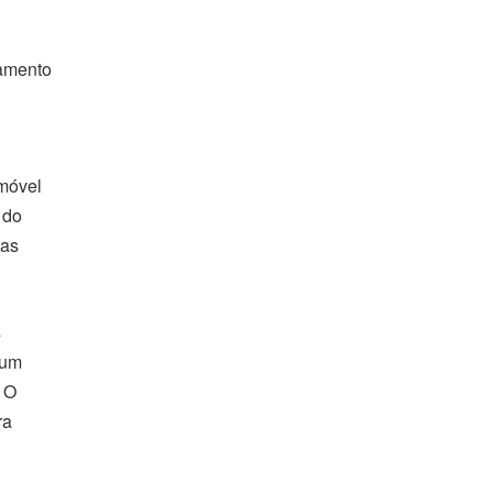
iamento
imóvel
 do
 as
s
 um
 O
ra