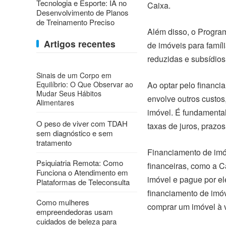
Tecnologia e Esporte: IA no
Caixa.
Desenvolvimento de Planos
de Treinamento Preciso
Além disso, o Progra
Artigos recentes
de imóveis para famíl
reduzidas e subsídios
Sinais de um Corpo em
Equilíbrio: O Que Observar ao
Ao optar pelo financi
Mudar Seus Hábitos
envolve outros custos
Alimentares
imóvel. É fundamental
O peso de viver com TDAH
taxas de juros, prazo
sem diagnóstico e sem
tratamento
Financiamento de imó
Psiquiatria Remota: Como
financeiras, como a 
Funciona o Atendimento em
imóvel e pague por e
Plataformas de Teleconsulta
financiamento de imó
Como mulheres
comprar um imóvel à v
empreendedoras usam
cuidados de beleza para