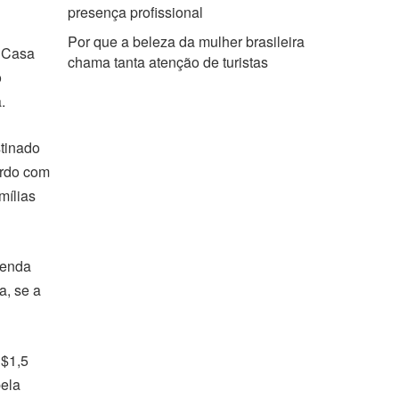
presença profissional
Por que a beleza da mulher brasileira
 Casa
chama tanta atenção de turistas
o
.
tinado
ordo com
mílias
renda
a, se a
R$1,5
pela