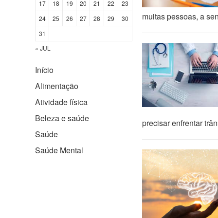
17
18
19
20
21
22
23
muitas pessoas, a se
24
25
26
27
28
29
30
31
« JUL
Início
Alimentação
Atividade física
Beleza e saúde
precisar enfrentar tr
Saúde
Saúde Mental