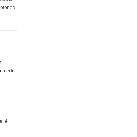
metendo
m
o certo
al é