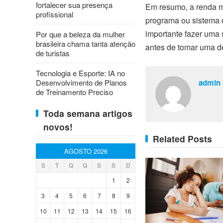
fortalecer sua presença
Em resumo, a renda m
profissional
programa ou sistema d
importante fazer uma
Por que a beleza da mulher
brasileira chama tanta atenção
antes de tomar uma d
de turistas
Tecnologia e Esporte: IA no
Desenvolvimento de Planos
admin
de Treinamento Preciso
Toda semana artigos
novos!
Related Posts
AGOSTO 2026
S
T
Q
Q
S
S
D
1
2
3
4
5
6
7
8
9
10
11
12
13
14
15
16