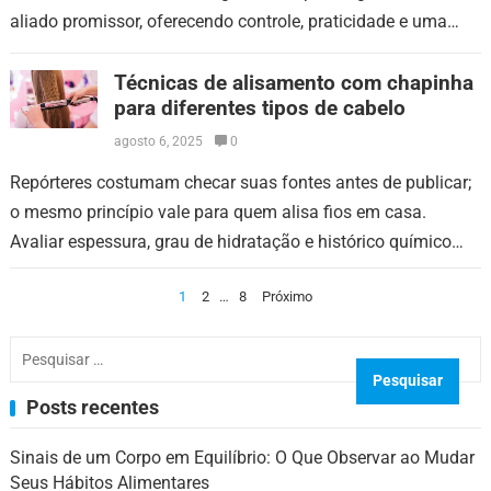
aliado promissor, oferecendo controle, praticidade e uma
experiência mais agradável no processo…
Técnicas de alisamento com chapinha
para diferentes tipos de cabelo
agosto 6, 2025
0
Repórteres costumam checar suas fontes antes de publicar;
o mesmo princípio vale para quem alisa fios em casa.
Avaliar espessura, grau de hidratação e histórico químico
evita resultados frustrantes. Uma…
Paginação
1
2
…
8
Próximo
de
Pesquisar
posts
por:
Posts recentes
Sinais de um Corpo em Equilíbrio: O Que Observar ao Mudar
Seus Hábitos Alimentares