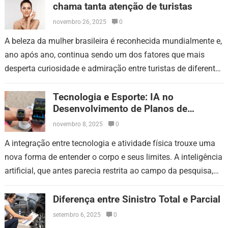
chama tanta atenção de turistas
novembro 26, 2025
0
A beleza da mulher brasileira é reconhecida mundialmente e,
ano após ano, continua sendo um dos fatores que mais
desperta curiosidade e admiração entre turistas de diferentes
países. Essa atenção…
Tecnologia e Esporte: IA no
Desenvolvimento de Planos de
Treinamento Preciso
novembro 8, 2025
0
A integração entre tecnologia e atividade física trouxe uma
nova forma de entender o corpo e seus limites. A inteligência
artificial, que antes parecia restrita ao campo da pesquisa,
passou…
Diferença entre Sinistro Total e Parcial
setembro 6, 2025
0