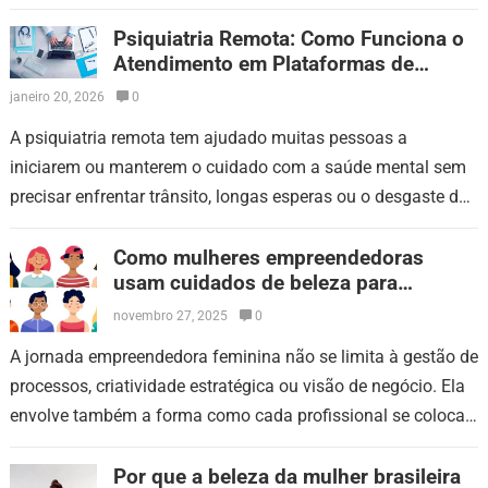
dificuldade de foco. O…
Psiquiatria Remota: Como Funciona o
Atendimento em Plataformas de
Teleconsulta
janeiro 20, 2026
0
A psiquiatria remota tem ajudado muitas pessoas a
iniciarem ou manterem o cuidado com a saúde mental sem
precisar enfrentar trânsito, longas esperas ou o desgaste de
sair de casa…
Como mulheres empreendedoras
usam cuidados de beleza para
fortalecer sua presença profissional
novembro 27, 2025
0
A jornada empreendedora feminina não se limita à gestão de
processos, criatividade estratégica ou visão de negócio. Ela
envolve também a forma como cada profissional se coloca
diante do público,…
Por que a beleza da mulher brasileira