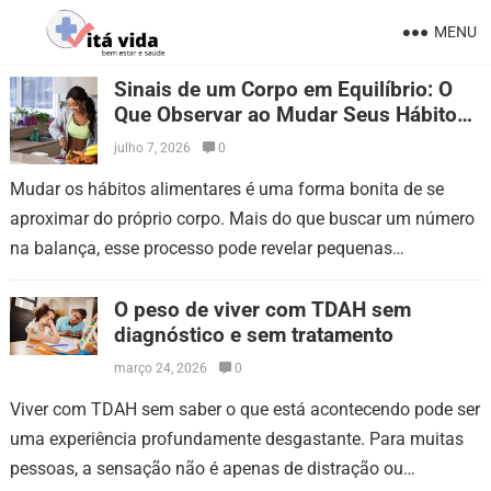
MENU
Sinais de um Corpo em Equilíbrio: O
Que Observar ao Mudar Seus Hábitos
Alimentares
julho 7, 2026
0
Mudar os hábitos alimentares é uma forma bonita de se
aproximar do próprio corpo. Mais do que buscar um número
na balança, esse processo pode revelar pequenas
conquistas que aparecem…
O peso de viver com TDAH sem
diagnóstico e sem tratamento
março 24, 2026
0
Viver com TDAH sem saber o que está acontecendo pode ser
uma experiência profundamente desgastante. Para muitas
pessoas, a sensação não é apenas de distração ou