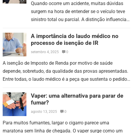
Quando ocorre um acidente, muitas dúvidas
surgem na hora de entender se o veículo teve
sinistro total ou parcial. A distinção influencia
custos, prazos, documentação e até o valor
de…
A importância do laudo médico no
processo de isenção de IR
setembro 4, 2025
0
A isenção de Imposto de Renda por motivo de saúde
depende, sobretudo, da qualidade das provas apresentadas.
Entre todas, o laudo médico é a peça que sustenta o pedido.
Sem…
Vaper: uma alternativa para parar de
fumar?
agosto 13, 2025
0
Para muitos fumantes, largar o cigarro parece uma
maratona sem linha de chegada. O vaper surge como um