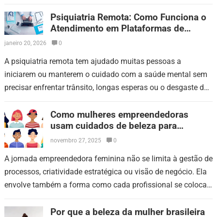
dificuldade de foco. O…
Psiquiatria Remota: Como Funciona o
Atendimento em Plataformas de
Teleconsulta
janeiro 20, 2026
0
A psiquiatria remota tem ajudado muitas pessoas a
iniciarem ou manterem o cuidado com a saúde mental sem
precisar enfrentar trânsito, longas esperas ou o desgaste de
sair de casa…
Como mulheres empreendedoras
usam cuidados de beleza para
fortalecer sua presença profissional
novembro 27, 2025
0
A jornada empreendedora feminina não se limita à gestão de
processos, criatividade estratégica ou visão de negócio. Ela
envolve também a forma como cada profissional se coloca
diante do público,…
Por que a beleza da mulher brasileira