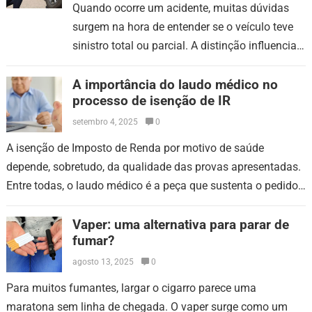
Quando ocorre um acidente, muitas dúvidas
surgem na hora de entender se o veículo teve
sinistro total ou parcial. A distinção influencia
custos, prazos, documentação e até o valor
de…
A importância do laudo médico no
processo de isenção de IR
setembro 4, 2025
0
A isenção de Imposto de Renda por motivo de saúde
depende, sobretudo, da qualidade das provas apresentadas.
Entre todas, o laudo médico é a peça que sustenta o pedido.
Sem…
Vaper: uma alternativa para parar de
fumar?
agosto 13, 2025
0
Para muitos fumantes, largar o cigarro parece uma
maratona sem linha de chegada. O vaper surge como um