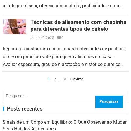
aliado promissor, oferecendo controle, praticidade e uma
experiência mais agradável no processo…
Técnicas de alisamento com chapinha
para diferentes tipos de cabelo
agosto 6, 2025
0
Repórteres costumam checar suas fontes antes de publicar;
o mesmo princípio vale para quem alisa fios em casa.
Avaliar espessura, grau de hidratação e histórico químico
evita resultados frustrantes. Uma…
Paginação
1
2
…
8
Próximo
de
Pesquisar
posts
por:
Posts recentes
Sinais de um Corpo em Equilíbrio: O Que Observar ao Mudar
Seus Hábitos Alimentares