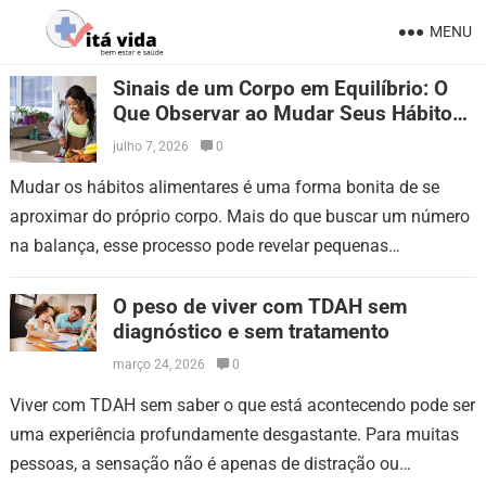
MENU
Sinais de um Corpo em Equilíbrio: O
Que Observar ao Mudar Seus Hábitos
Alimentares
julho 7, 2026
0
Mudar os hábitos alimentares é uma forma bonita de se
aproximar do próprio corpo. Mais do que buscar um número
na balança, esse processo pode revelar pequenas
conquistas que aparecem…
O peso de viver com TDAH sem
diagnóstico e sem tratamento
março 24, 2026
0
Viver com TDAH sem saber o que está acontecendo pode ser
uma experiência profundamente desgastante. Para muitas
pessoas, a sensação não é apenas de distração ou