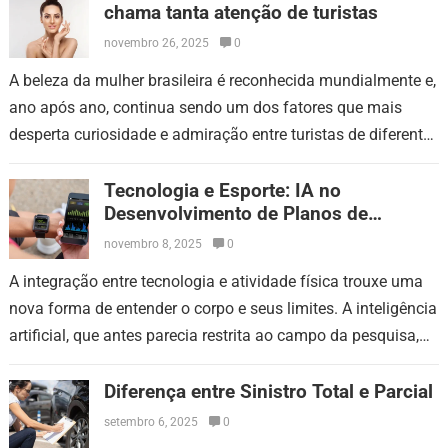
chama tanta atenção de turistas
novembro 26, 2025
0
A beleza da mulher brasileira é reconhecida mundialmente e,
ano após ano, continua sendo um dos fatores que mais
desperta curiosidade e admiração entre turistas de diferentes
países. Essa atenção…
Tecnologia e Esporte: IA no
Desenvolvimento de Planos de
Treinamento Preciso
novembro 8, 2025
0
A integração entre tecnologia e atividade física trouxe uma
nova forma de entender o corpo e seus limites. A inteligência
artificial, que antes parecia restrita ao campo da pesquisa,
passou…
Diferença entre Sinistro Total e Parcial
setembro 6, 2025
0