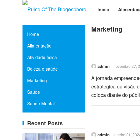
Início
Alimentaç
Marketing
Home
Alimentação
Atividade física
admin
novembro 27, 
Beleza e saúde
A jornada empreendedo
Marketing
estratégica ou visão 
Saúde
coloca diante do públ
Saúde Mental
Recent Posts
admin
janeiro 21, 202