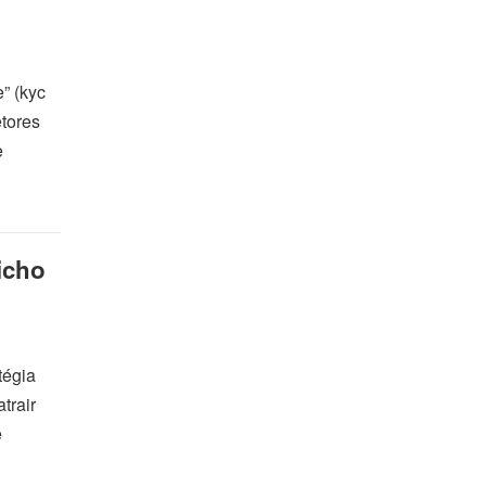
” (kyc
tores
e
icho
tégia
trair
e