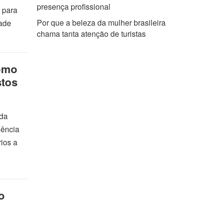
presença profissional
 para
Por que a beleza da mulher brasileira
dade
chama tanta atenção de turistas
omo
stos
 da
iência
ios a
o