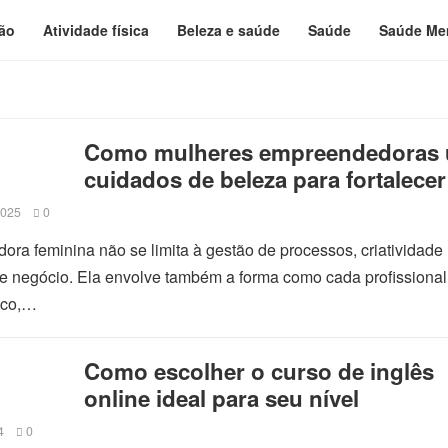
ão
Atividade física
Beleza e saúde
Saúde
Saúde Me
Como mulheres empreendedoras
cuidados de beleza para fortalecer
presença profissional
2025
0
ra feminina não se limita à gestão de processos, criatividade
de negócio. Ela envolve também a forma como cada profissional
ico,…
Como escolher o curso de inglês
online ideal para seu nível
4
0