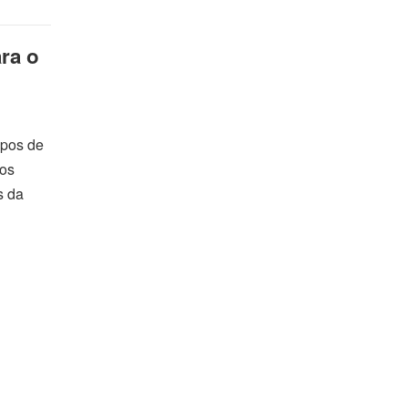
ra o
ipos de
tos
s da