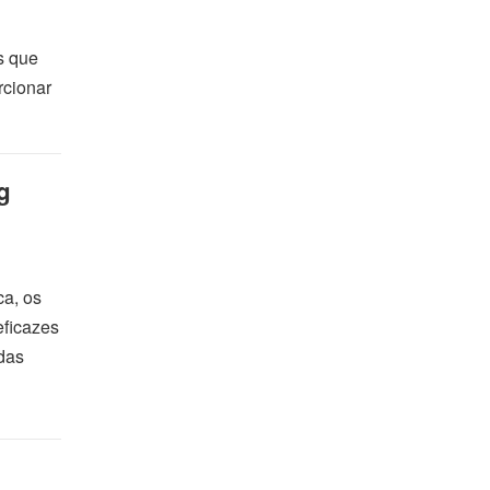
s que
rcionar
g
ca, os
eficazes
 das