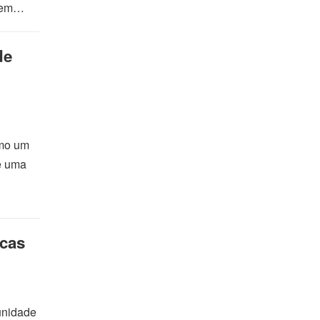
 Sem…
de
omo um
 e uma
icas
tunidade