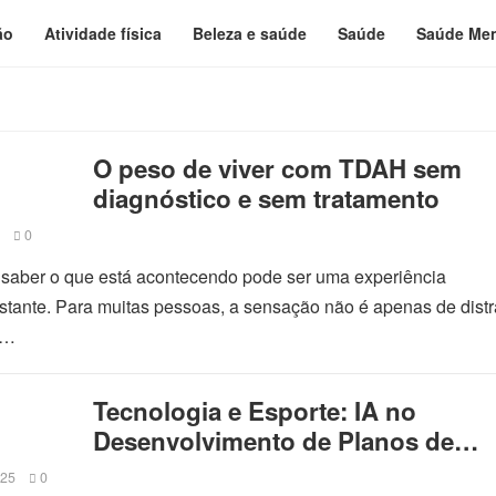
ão
Atividade física
Beleza e saúde
Saúde
Saúde Men
O peso de viver com TDAH sem
diagnóstico e sem tratamento
0
aber o que está acontecendo pode ser uma experiência
tante. Para muitas pessoas, a sensação não é apenas de dist
O…
Tecnologia e Esporte: IA no
Desenvolvimento de Planos de
Treinamento Preciso
025
0