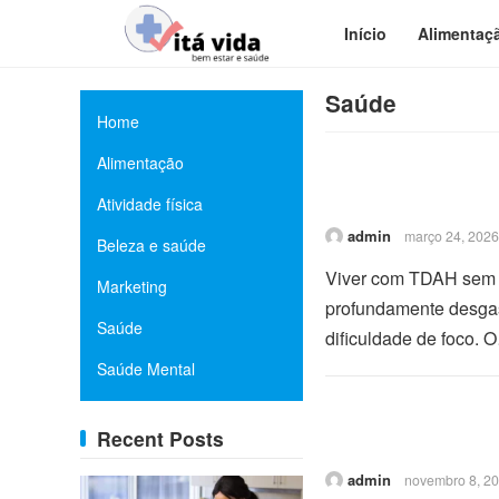
Início
Alimentaç
Saúde
Home
Alimentação
Atividade física
admin
março 24, 2026
Beleza e saúde
Viver com TDAH sem s
Marketing
profundamente desgas
Saúde
dificuldade de foco. 
Saúde Mental
Recent Posts
admin
novembro 8, 2