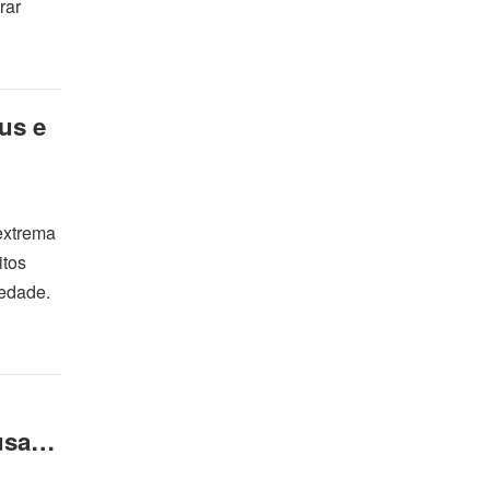
rar
us e
extrema
itos
iedade.
sar a