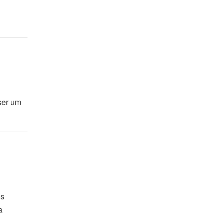
ser um
os
a