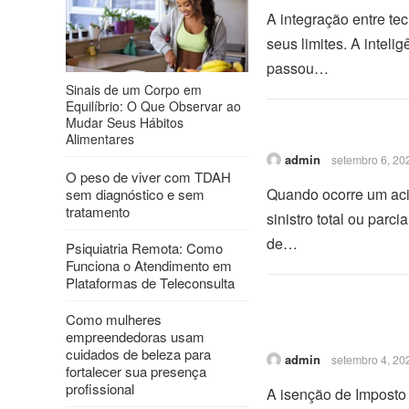
A integração entre te
seus limites. A inteli
passou…
Sinais de um Corpo em
Equilíbrio: O Que Observar ao
Mudar Seus Hábitos
Alimentares
admin
setembro 6, 20
O peso de viver com TDAH
Quando ocorre um aci
sem diagnóstico e sem
tratamento
sinistro total ou parc
de…
Psiquiatria Remota: Como
Funciona o Atendimento em
Plataformas de Teleconsulta
Como mulheres
empreendedoras usam
cuidados de beleza para
admin
setembro 4, 20
fortalecer sua presença
profissional
A isenção de Imposto