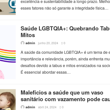
excelência e sustentabilidade a longo prazo. Melho
esses fatores não só garante a integridade física…
Saúde LGBTQIA+: Quebrando Tab
Mitos
admin
junho 20, 2024
0
A saúde da comunidade LGBTQIA+ é um tema de 
importância e relevância, porém, ainda enfrenta mu
desafios devido a tabus e mitos enraizados na soc
É essencial abordar essas…
Maleficios a saúde que um vaso
sanitário com vazamento pode cau
crianças
admin
abril 24, 2024
0