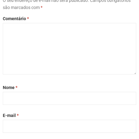
O seu endereço de e-mail não será publicado.
Campos obrigatórios
são marcados com
*
Comentário
*
Nome
*
E-mail
*