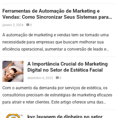
buscar soluções avançadas,…
Ferramentas de Automação de Marketing e
Vendas: Como Sincronizar Seus Sistemas para
Resultados Melhores
janeiro 2, 2024
0
A automação de marketing e vendas tem se tornado uma
necessidade para empresas que buscam melhorar sua
eficiência operacional, aumentar a conversão de leads e
proporcionar uma experiência personalizada ao…
A Importância Crucial do Marketing
Digital no Setor de Estética Facial
dezembro 6, 2023
0
Com o aumento da demanda por serviços de estética, os
consultórios precisam de estratégias de marketing eficazes
para atrair e reter clientes. Este artigo oferece uma das
melhores táticas de…
kyc lavagem de dinheiro no setor