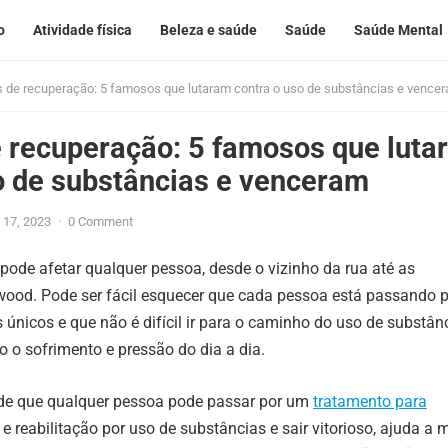
o
Atividade física
Beleza e saúde
Saúde
Saúde Mental
s de recuperação: 5 famosos que lutaram contra o uso de substâncias e vence
e recuperação: 5 famosos que luta
o de substâncias e venceram
o 17, 2023
·
0 Comment
pode afetar qualquer pessoa, desde o vizinho da rua até as
wood. Pode ser fácil esquecer que cada pessoa está passando 
 únicos e que não é difícil ir para o caminho do uso de substân
 o sofrimento e pressão do dia a dia.
 de que qualquer pessoa pode passar por um
tratamento para
e reabilitação por uso de substâncias e sair vitorioso, ajuda a m