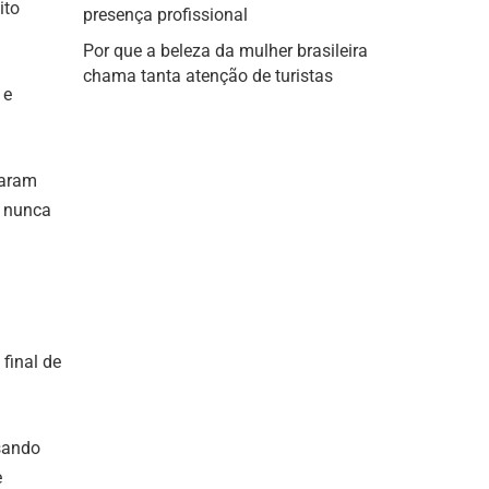
ito
presença profissional
Por que a beleza da mulher brasileira
chama tanta atenção de turistas
 e
taram
ê nunca
final de
usando
e