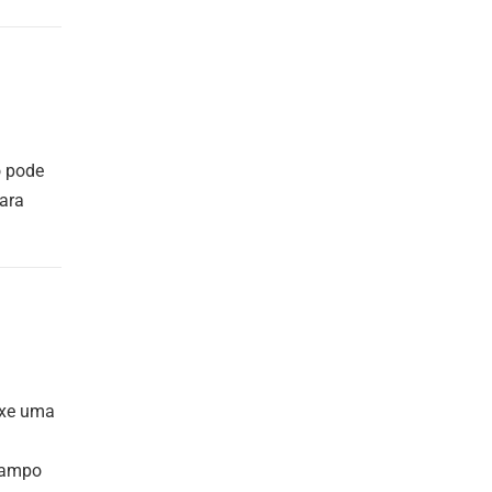
o pode
ara
ouxe uma
 campo