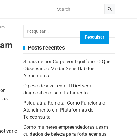
Pesquisar
ram
por:
ram
Posts recentes
Sinais de um Corpo em Equilíbrio: O Que
Observar ao Mudar Seus Hábitos
Alimentares
O peso de viver com TDAH sem
por
diagnóstico e sem tratamento
cias
Psiquiatria Remota: Como Funciona o
Atendimento em Plataformas de
Teleconsulta
Como mulheres empreendedoras usam
otivar e
cuidados de beleza para fortalecer sua