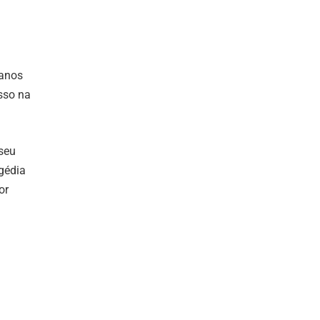
 anos
sso na
seu
agédia
or