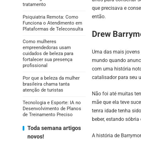
tratamento
que precisava e cons
então.
Psiquiatria Remota: Como
Funciona o Atendimento em
Plataformas de Teleconsulta
Drew Barrym
Como mulheres
empreendedoras usam
Uma das mais jovens u
cuidados de beleza para
fortalecer sua presença
mundo quando anunciou
profissional
com uma história not
catalisador para seu 
Por que a beleza da mulher
brasileira chama tanta
atenção de turistas
Não foi até muitas ten
mãe que ela teve suc
Tecnologia e Esporte: IA no
Desenvolvimento de Planos
tenra idade tenha sido
de Treinamento Preciso
beber, estando sóbria
Toda semana artigos
A história de Barrymor
novos!