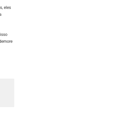
s, eles
a
isso
 demore