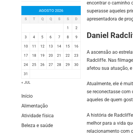
encontrar o caminho c
superasse aqueles pri
AGOSTO 2026
apresentadora de pro
S
T
Q
Q
S
S
D
1
2
Daniel Radcli
3
4
5
6
7
8
9
10
11
12
13
14
15
16
A ascensão ao estrela
17
18
19
20
21
22
23
Radcliffe. Nas filmage
24
25
26
27
28
29
30
afetou sua atuação, e
31
« JUL
Atualmente, ele é mui
se reconectasse com 
Início
aqueles de quem gosta
Alimentação
A história de Radclif
Atividade física
melhor para a vida que
Beleza e saúde
relacionamento com o 