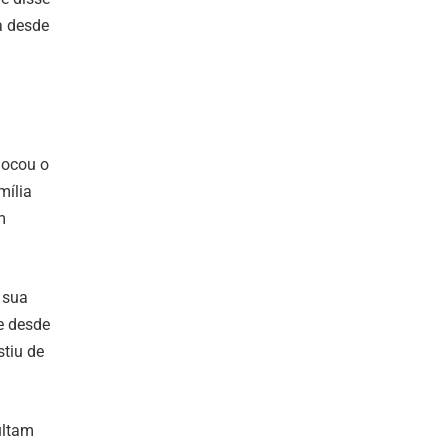
a desde
hocou o
mília
m
 sua
e desde
stiu de
ultam