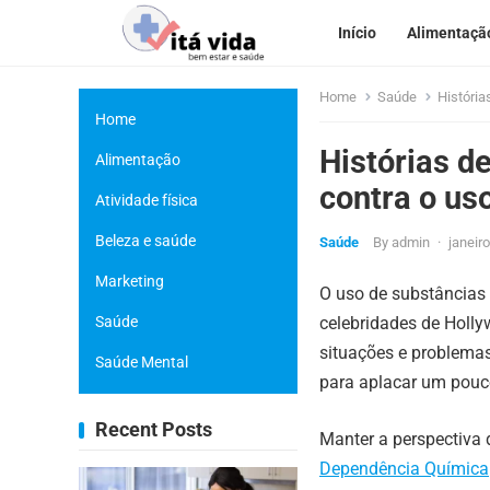
Início
Alimentaçã
Home
Saúde
História
Home
Histórias d
Alimentação
contra o us
Atividade física
Beleza e saúde
Saúde
By
admin
·
janeir
Marketing
O uso de substâncias 
Saúde
celebridades de Holly
situações e problemas
Saúde Mental
para aplacar um pouco
Recent Posts
Manter a perspectiva
Dependência Química