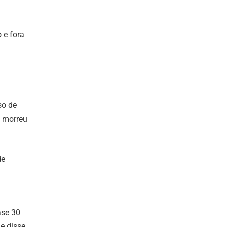
 e fora
so de
, morreu
de
ase 30
e disse