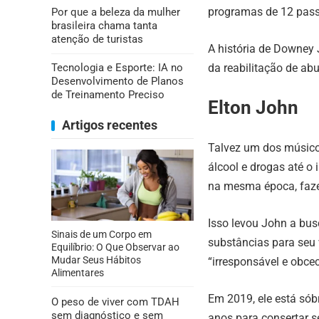
programas de 12 pass
Por que a beleza da mulher
brasileira chama tanta
atenção de turistas
A história de Downey J
Tecnologia e Esporte: IA no
da reabilitação de ab
Desenvolvimento de Planos
de Treinamento Preciso
Elton John
Artigos recentes
Talvez um dos músicos
álcool e drogas até o
na mesma época, faze
Isso levou John a bus
Sinais de um Corpo em
substâncias para seu 
Equilíbrio: O Que Observar ao
Mudar Seus Hábitos
“irresponsável e obce
Alimentares
Em 2019, ele está sób
O peso de viver com TDAH
sem diagnóstico e sem
anos para consertar s