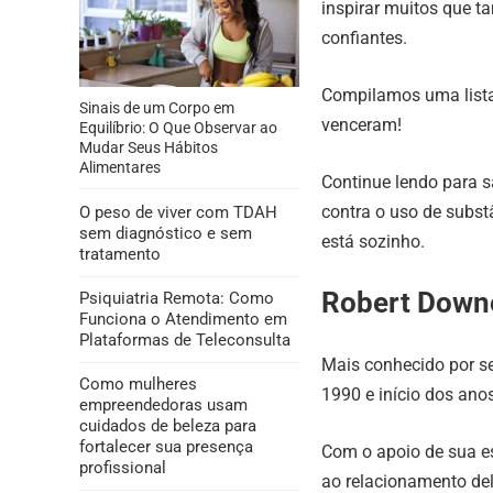
inspirar muitos que 
confiantes.
Compilamos uma lista
Sinais de um Corpo em
venceram!
Equilíbrio: O Que Observar ao
Mudar Seus Hábitos
Alimentares
Continue lendo para s
contra o uso de subst
O peso de viver com TDAH
sem diagnóstico e sem
está sozinho.
tratamento
Robert Downe
Psiquiatria Remota: Como
Funciona o Atendimento em
Plataformas de Teleconsulta
Mais conhecido por se
Como mulheres
1990 e início dos ano
empreendedoras usam
cuidados de beleza para
fortalecer sua presença
Com o apoio de sua es
profissional
ao relacionamento del