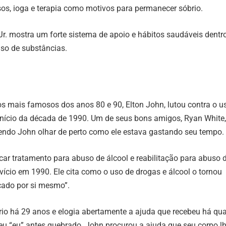
os, ioga e terapia como motivos para permanecer sóbrio.
r. mostra um forte sistema de apoio e hábitos saudáveis ​​dentro
uso de substâncias.
 mais famosos dos anos 80 e 90, Elton John, lutou contra o u
 início da década de 1990. Um de seus bons amigos, Ryan White
ndo John olhar de perto como ele estava gastando seu tempo.
car tratamento para abuso de álcool e reabilitação para abuso 
vício em 1990. Ele cita como o uso de drogas e álcool o tornou
cado por si mesmo”.
rio há 29 anos e elogia abertamente a ajuda que recebeu há qu
eu “eu” antes quebrado. John procurou a ajuda que seu corpo lh