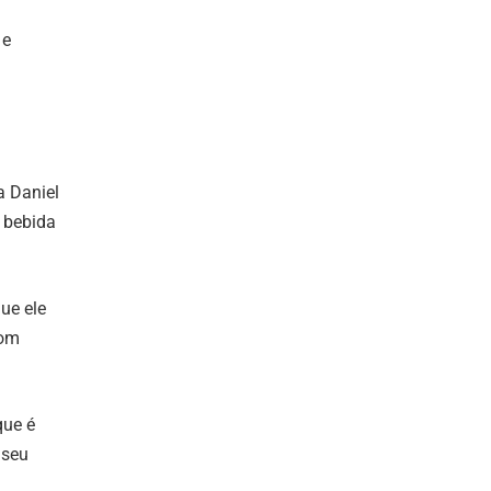
 e
a Daniel
a bebida
ue ele
com
que é
 seu