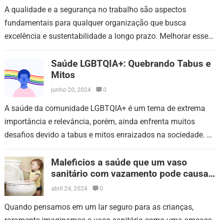
A qualidade e a segurança no trabalho são aspectos
fundamentais para qualquer organização que busca
excelência e sustentabilidade a longo prazo. Melhorar esses
fatores não só garante a integridade física…
Saúde LGBTQIA+: Quebrando Tabus e
Mitos
junho 20, 2024
0
A saúde da comunidade LGBTQIA+ é um tema de extrema
importância e relevância, porém, ainda enfrenta muitos
desafios devido a tabus e mitos enraizados na sociedade. É
essencial abordar essas…
Maleficios a saúde que um vaso
sanitário com vazamento pode causar
a crianças
abril 24, 2024
0
Quando pensamos em um lar seguro para as crianças,