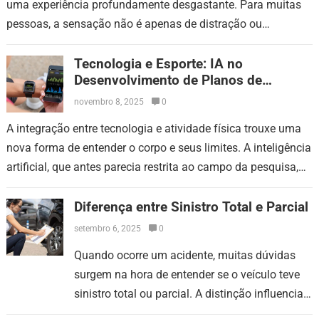
uma experiência profundamente desgastante. Para muitas
pessoas, a sensação não é apenas de distração ou
dificuldade de foco. O…
Tecnologia e Esporte: IA no
Desenvolvimento de Planos de
Treinamento Preciso
novembro 8, 2025
0
A integração entre tecnologia e atividade física trouxe uma
nova forma de entender o corpo e seus limites. A inteligência
artificial, que antes parecia restrita ao campo da pesquisa,
passou…
Diferença entre Sinistro Total e Parcial
setembro 6, 2025
0
Quando ocorre um acidente, muitas dúvidas
surgem na hora de entender se o veículo teve
sinistro total ou parcial. A distinção influencia
custos, prazos, documentação e até o valor