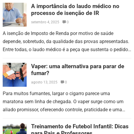
de…
A importância do laudo médico no
processo de isenção de IR
setembro 4, 2025
0
A isenção de Imposto de Renda por motivo de saúde
depende, sobretudo, da qualidade das provas apresentadas.
Entre todas, o laudo médico é a peça que sustenta o pedido.
Sem…
Vaper: uma alternativa para parar de
fumar?
agosto 13, 2025
0
Para muitos fumantes, largar o cigarro parece uma
maratona sem linha de chegada. O vaper surge como um
aliado promissor, oferecendo controle, praticidade e uma
experiência mais agradável no processo…
Treinamento de Futebol Infantil: Dicas
para Pais e Professores