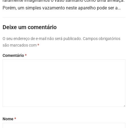
raramente imaginamos o vaso sanitário como uma ameaça.
Porém, um simples vazamento neste aparelho pode ser a
fonte de múltiplos riscos…
Deixe um comentário
O seu endereço de e-mail não será publicado.
Campos obrigatórios
são marcados com
*
Comentário
*
Nome
*