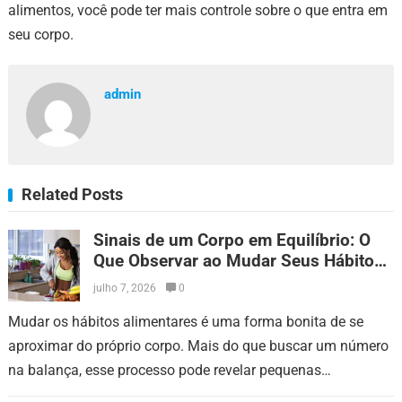
alimentos, você pode ter mais controle sobre o que entra em
seu corpo.
admin
Related Posts
Sinais de um Corpo em Equilíbrio: O
Que Observar ao Mudar Seus Hábitos
Alimentares
julho 7, 2026
0
Mudar os hábitos alimentares é uma forma bonita de se
aproximar do próprio corpo. Mais do que buscar um número
na balança, esse processo pode revelar pequenas
conquistas que aparecem…