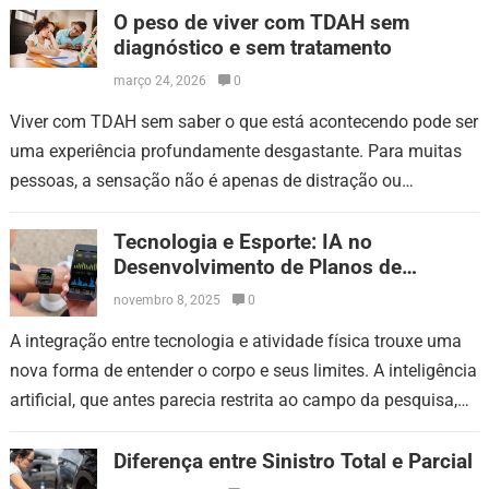
O peso de viver com TDAH sem
diagnóstico e sem tratamento
março 24, 2026
0
Viver com TDAH sem saber o que está acontecendo pode ser
uma experiência profundamente desgastante. Para muitas
pessoas, a sensação não é apenas de distração ou
dificuldade de foco. O…
Tecnologia e Esporte: IA no
Desenvolvimento de Planos de
Treinamento Preciso
novembro 8, 2025
0
A integração entre tecnologia e atividade física trouxe uma
nova forma de entender o corpo e seus limites. A inteligência
artificial, que antes parecia restrita ao campo da pesquisa,
passou…
Diferença entre Sinistro Total e Parcial