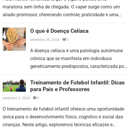
maratona sem linha de chegada. O vaper surge como um
aliado promissor, oferecendo controle, praticidade e uma
experiência mais agradável no processo…
O que é Doença Celíaca
setembro 30, 2024
0
A doença celíaca é uma patologia autoimune
crônica que se manifesta em indivíduos
geneticamente predispostos, caracterizada por
uma intolerância permanente ao glúten, uma
proteína presente em cereais como o trigo,…
Treinamento de Futebol Infantil: Dicas
para Pais e Professores
setembro 2, 2024
0
O treinamento de futebol infantil oferece uma oportunidade
única para o desenvolvimento físico, cognitivo e social das
crianças. Neste artigo, exploremos técnicas eficazes e