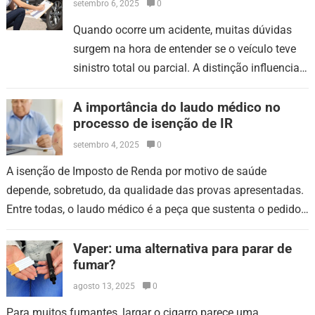
setembro 6, 2025
0
Quando ocorre um acidente, muitas dúvidas
surgem na hora de entender se o veículo teve
sinistro total ou parcial. A distinção influencia
custos, prazos, documentação e até o valor
de…
A importância do laudo médico no
processo de isenção de IR
setembro 4, 2025
0
A isenção de Imposto de Renda por motivo de saúde
depende, sobretudo, da qualidade das provas apresentadas.
Entre todas, o laudo médico é a peça que sustenta o pedido.
Sem…
Vaper: uma alternativa para parar de
fumar?
agosto 13, 2025
0
Para muitos fumantes, largar o cigarro parece uma